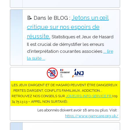
Jetons un œil
📝 Dans le BLOG :
critique sur nos espoirs de
réussite.
Statistiques et Jeux de Hasard
Il est crucial de démystifier les erreurs
d'interprétation courantes associées
... lire
la suite ...
LES JEUX D’ARGENT ET DE HASARD PEUVENT ÊTRE DANGEREUX
: PERTES D’ARGENT, CONFLITS FAMILIAUX, ADDICTION...
RETROUVEZ NOS CONSEILS SUR
JOUEURS-INFO-SERVICE.FR
(09
74 75 13 13 – APPEL NON SURTAXÉ).
Les abonnés doivent avoir 18 ans ou plus. Visit :
https://www.gamcare.org.uk/