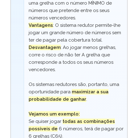
uma grelha com o número MÍNIMO de
números que pretende entre os seus
números vencedores.
Vantagens
: O sistema redutor permite-lhe
jogar um grande número de números sem
ter de pagar pela cobertura total.
Desvantagem
: Ao jogar menos grelhas,
corre o risco de não ter A grelha que
corresponde a todos os seus números
vencedores.
Os sistemas redutores são, portanto, uma
oportunidade para
maximizar a sua
probabilidade de ganhar
.
Vejamos um exemplo:
Se quiser jogar
todas as combinações
possíveis de
6 números, terá de pagar por
6 grelhas
(
C65
).