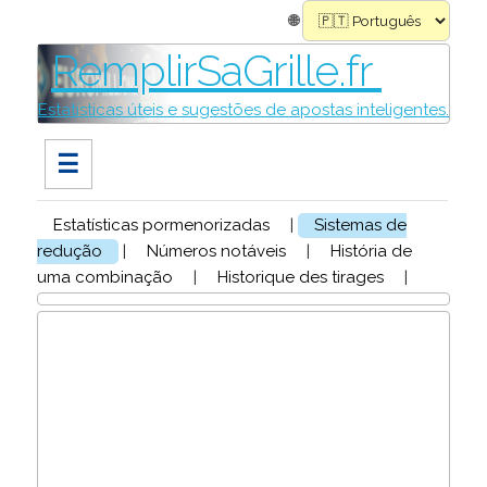
🌐
RemplirSaGrille.fr
Estatísticas úteis e sugestões de apostas inteligentes.
☰
Estatísticas pormenorizadas
|
Sistemas de
redução
|
Números notáveis
|
História de
uma combinação
|
Historique des tirages
|