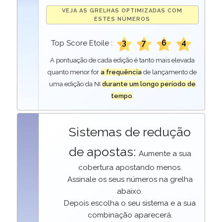
VEJA AS GRELHAS OPTIMIZADAS COM
ESTES NÚMEROS
3
7
6
4
Top Score Etoile :
A pontuação de cada edição é tanto mais elevada
quanto menor for
a frequência
de lançamento de
uma edição da NI
durante um longo período de
tempo
.
Sistemas de redução
de apostas:
Aumente a sua
cobertura apostando menos.
Assinale os seus números na grelha
abaixo.
Depois escolha o seu sistema e a sua
combinação aparecerá.