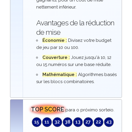
gagnants, pour un coût de mise
nettement inférieur.
Avantages de la réduction
de mise
Économie :
Divisez votre budget
de jeu par 10 ou 100.
Couverture :
Jouez jusqu'à 10, 12
ou 15 numéros sur une base réduite.
Mathématique :
Algorithmes basés
sur les blocs combinatoires.
TOP SCORE
para o próximo sorteio.
15
11
32
38
13
27
22
43