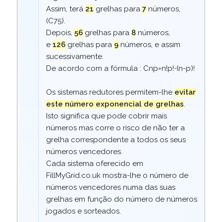
Assim, terá
21
grelhas para
7
números,
(
C
7
5
).
Depois,
56
grelhas para
8
números,
e
126
grelhas para
9
números, e assim
sucessivamente.
De acordo com a fórmula :
C
n
p
=
n
!
p
!
⋅
(
n
-
p
)
!
Os sistemas redutores permitem-lhe
evitar
este número exponencial de grelhas
.
Isto significa que pode cobrir mais
números mas corre o risco de não ter a
grelha correspondente a todos os seus
números vencedores.
Cada sistema oferecido em
FillMyGrid.co.uk mostra-lhe o número de
números vencedores numa das suas
grelhas em função do número de números
jogados e sorteados.